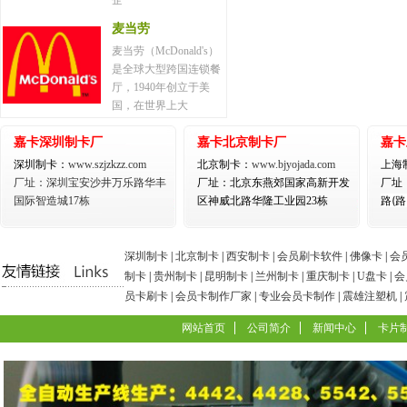
企
麦当劳
麦当劳（McDonald's）
是全球大型跨国连锁餐
厅，1940年创立于美
国，在世界上大
嘉卡深圳制卡厂
嘉卡北京制卡厂
嘉卡
深圳制卡：
www.szjzkzz.com
北京制卡：
www.bjyojada.com
上海
厂址：深圳宝安沙井万乐路华丰
厂址：北京东燕郊国家高新开发
厂址
路(
国际智造城17栋
区神威北路华隆工业园23栋
深圳制卡
|
北京制卡
|
西安制卡
|
会员刷卡软件
|
佛像卡
|
会
制卡
|
贵州制卡
|
昆明制卡
|
兰州制卡
|
重庆制卡
|
U盘卡
|
会
员卡刷卡
|
会员卡制作厂家
|
专业会员卡制作
|
震雄注塑机
|
网站首页
公司简介
新闻中心
卡片